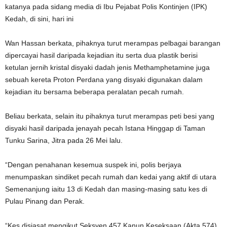
katanya pada sidang media di Ibu Pejabat Polis Kontinjen (IPK)
Kedah, di sini, hari ini
Wan Hassan berkata, pihaknya turut merampas pelbagai barangan
dipercayai hasil daripada kejadian itu serta dua plastik berisi
ketulan jernih kristal disyaki dadah jenis Methamphetamine juga
sebuah kereta Proton Perdana yang disyaki digunakan dalam
kejadian itu bersama beberapa peralatan pecah rumah.
Beliau berkata, selain itu pihaknya turut merampas peti besi yang
disyaki hasil daripada jenayah pecah Istana Hinggap di Taman
Tunku Sarina, Jitra pada 26 Mei lalu.
“Dengan penahanan kesemua suspek ini, polis berjaya
menumpaskan sindiket pecah rumah dan kedai yang aktif di utara
Semenanjung iaitu 13 di Kedah dan masing-masing satu kes di
Pulau Pinang dan Perak.
“Kes disiasat mengikut Seksyen 457 Kanun Keseksaan (Akta 574)