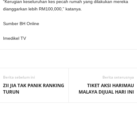
“Kerugian keseluruhan kes pecah rumah yang dilakukan mereka
dianggarkan lebih RM100,000,” katanya.
Sumber BH Online
Imedikel TV
Facebook
WhatsApp
Telegram
Berita sebelum ini
Berita seterusnya
ZII JIA TAK PANIK RANKING
TIKET AKSI HARIMAU
TURUN
MALAYA DIJUAL HARI INI