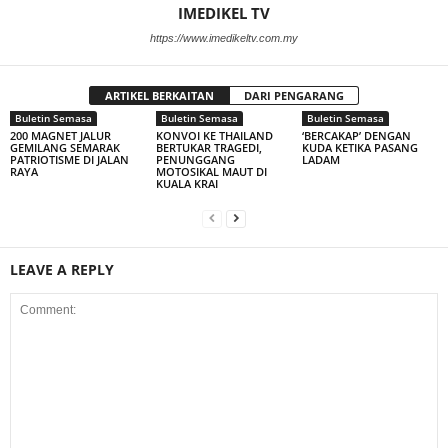
IMEDIKEL TV
https://www.imedikeltv.com.my
ARTIKEL BERKAITAN
DARI PENGARANG
Buletin Semasa
Buletin Semasa
Buletin Semasa
200 MAGNET JALUR
KONVOI KE THAILAND
‘BERCAKAP’ DENGAN
GEMILANG SEMARAK
BERTUKAR TRAGEDI,
KUDA KETIKA PASANG
PATRIOTISME DI JALAN
PENUNGGANG
LADAM
RAYA
MOTOSIKAL MAUT DI
KUALA KRAI
LEAVE A REPLY