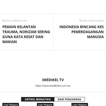
Facebook
WhatsApp
Telegram
Berita sebelum ini
Berita seterusnya
PEMAIN KELANTAN
INDONESIA BINCANG KES
TRAUMA, NORIZAM SERING
PEMERDAGANGAN
GUNA KATA KESAT DAN
MANUSIA
MAKIAN
IMEDIKEL TV
https://www.imedikeltv.com.my
ARTIKEL BERKAITAN
DARI PENGARANG
Luar Negara
Luar Negara
Luar Negara