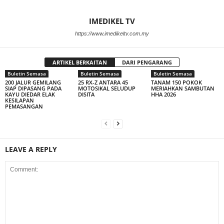
IMEDIKEL TV
https://www.imedikeltv.com.my
ARTIKEL BERKAITAN
DARI PENGARANG
Buletin Semasa
Buletin Semasa
Buletin Semasa
200 JALUR GEMILANG
25 RX-Z ANTARA 45
TANAM 150 POKOK
SIAP DIPASANG PADA
MOTOSIKAL SELUDUP
MERIAHKAN SAMBUTAN
KAYU DIEDAR ELAK
DISITA
HHA 2026
KESILAPAN
PEMASANGAN
LEAVE A REPLY