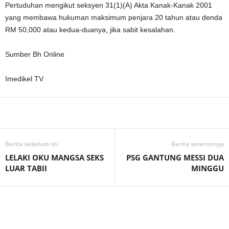
Pertuduhan mengikut seksyen 31(1)(A) Akta Kanak-Kanak 2001
yang membawa hukuman maksimum penjara 20 tahun atau denda
RM 50,000 atau kedua-duanya, jika sabit kesalahan.
Sumber Bh Online
Imedikel TV
Facebook
WhatsApp
Telegram
Berita sebelum ini
Berita seterusnya
LELAKI OKU MANGSA SEKS
PSG GANTUNG MESSI DUA
LUAR TABII
MINGGU