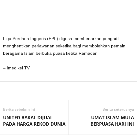
Liga Perdana Inggeris (EPL) digesa membenarkan pengadil
menghentikan perlawanan seketika bagi membolehkan pemain
beragama Islam berbuka puasa ketika Ramadan
– Imedikel TV
Facebook
WhatsApp
Telegram
Berita sebelum ini
Berita seterusnya
UNITED BAKAL DIJUAL
UMAT ISLAM MULA
PADA HARGA REKOD DUNIA
BERPUASA HARI INI