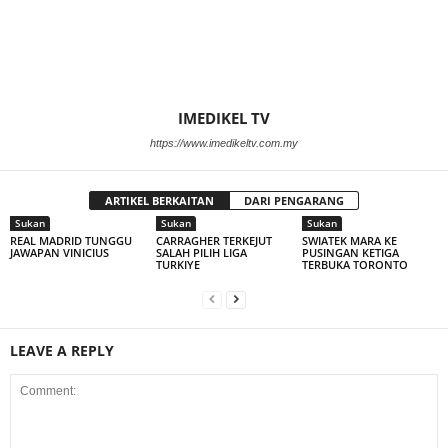
IMEDIKEL TV
https://www.imedikeltv.com.my
ARTIKEL BERKAITAN
DARI PENGARANG
Sukan
Sukan
Sukan
REAL MADRID TUNGGU
CARRAGHER TERKEJUT
SWIATEK MARA KE
JAWAPAN VINICIUS
SALAH PILIH LIGA
PUSINGAN KETIGA
TURKIYE
TERBUKA TORONTO
LEAVE A REPLY