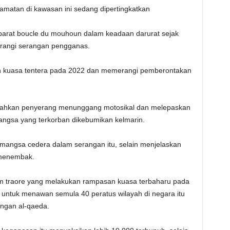
matan di kawasan ini sedang dipertingkatkan
arat boucle du mouhoun dalam keadaan darurat sejak
erangi serangan pengganas.
 kuasa tentera pada 2022 dan memerangi pemberontakan
sahkan penyerang menunggang motosikal dan melepaskan
gsa yang terkorban dikebumikan kelmarin.
a mangsa cedera dalam serangan itu, selain menjelaskan
 menembak.
him traore yang melakukan rampasan kuasa terbaharu pada
untuk menawan semula 40 peratus wilayah di negara itu
ngan al-qaeda.