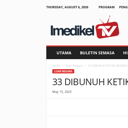
THURSDAY, AUGUST 6, 2026
PROGRAM
PENG
I
m
e
d
i
k
e
UTAMA
BULETIN SEMASA
H
l
T
Home
Luar Negara
33 DIBUNUH KETIKA SEDANG
V
LUAR NEGARA
33 DIBUNUH KETI
May 15, 2023
Facebook
WhatsApp