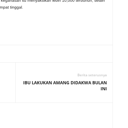
keganasan itu menyaksikan lebih 10,000 terbunuh, selain
mpat tinggal.
Telegram
Berita seterusnya
IBU LAKUKAN AMANG DIDAKWA BULAN
INI