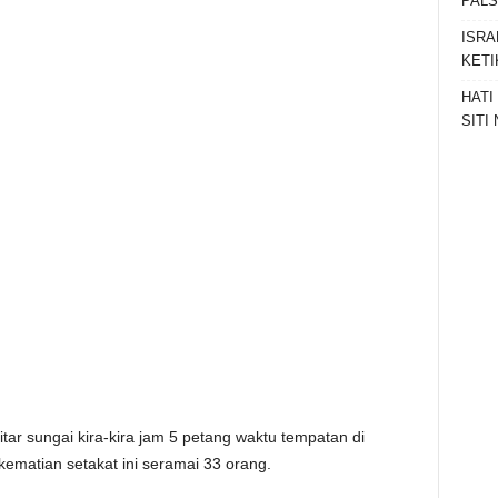
PAL
ISRA
KETI
HATI
SITI
tar sungai kira-kira jam 5 petang waktu tempatan di
matian setakat ini seramai 33 orang.