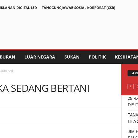
IKLANAN DIGITAL LED
TANGGUNGJAWAB SOSIAL KORPORAT (CSR)
IBURAN
LUAR NEGARA
SUKAN
POLITIK
KESIHATA
 BERTANI
AR
KA SEDANG BERTANI
25 R
DISI
TANA
Telegram
HHA 
JIM 