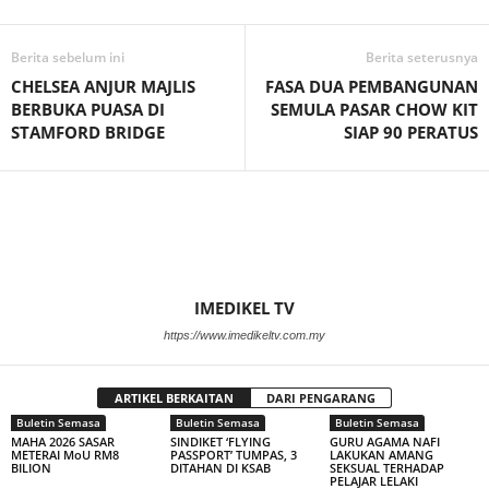
Berita sebelum ini
Berita seterusnya
CHELSEA ANJUR MAJLIS
FASA DUA PEMBANGUNAN
BERBUKA PUASA DI
SEMULA PASAR CHOW KIT
STAMFORD BRIDGE
SIAP 90 PERATUS
IMEDIKEL TV
https://www.imedikeltv.com.my
ARTIKEL BERKAITAN
DARI PENGARANG
Buletin Semasa
Buletin Semasa
Buletin Semasa
MAHA 2026 SASAR
SINDIKET ‘FLYING
GURU AGAMA NAFI
METERAI MoU RM8
PASSPORT’ TUMPAS, 3
LAKUKAN AMANG
BILION
DITAHAN DI KSAB
SEKSUAL TERHADAP
PELAJAR LELAKI