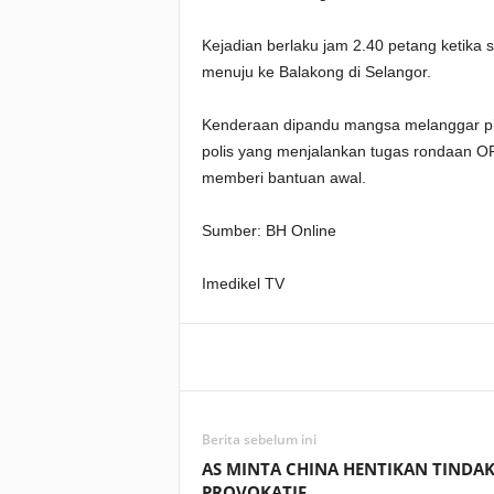
Kejadian berlaku jam 2.40 petang ketika 
menuju ke Balakong di Selangor.
Kenderaan dipandu mangsa melanggar pi
polis yang menjalankan tugas rondaan O
memberi bantuan awal.
Sumber: BH Online
Imedikel TV
Facebook
WhatsApp
Berita sebelum ini
AS MINTA CHINA HENTIKAN TINDA
PROVOKATIF