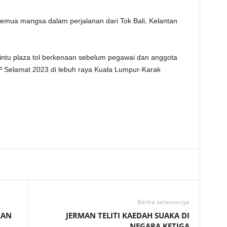
semua mangsa dalam perjalanan dari Tok Bali, Kelantan
ntu plaza tol berkenaan sebelum pegawai dan anggota
P Selamat 2023 di lebuh raya Kuala Lumpur-Karak
Telegram
Berita seterusnya
KAN
JERMAN TELITI KAEDAH SUAKA DI
NEGARA KETIGA