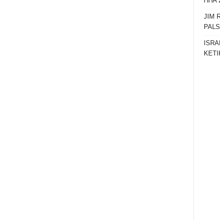
HHA 
JIM 
PAL
ISRA
KETI