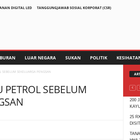
ANAN DIGITAL LED
TANGGUNGJAWAB SOSIAL KORPORAT (CSR)
IBURAN
LUAR NEGARA
SUKAN
POLITIK
KESIHATA
L SEBELUM SEKELUARGA PENGSAN
AR
 PETROL SEBELUM
GSAN
200 
KAYU
25 R
DISI
Telegram
TANA