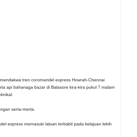
s mendakwa tren coromandel express Howrah-Chennai
ta api bahanaga bazar di Balasore kira-kira pukul 7 malam
knikal.
engan serta-merta.
el express memasuki laluan terbabit pada kelajuan lebih