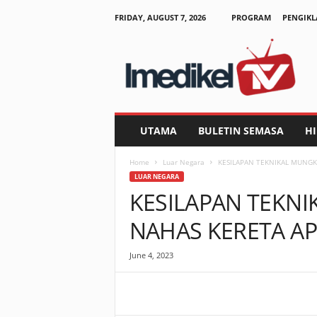
FRIDAY, AUGUST 7, 2026
PROGRAM
PENGIKL
I
m
e
d
i
k
e
UTAMA
BULETIN SEMASA
H
l
T
Home
Luar Negara
KESILAPAN TEKNIKAL MUNGKI
V
LUAR NEGARA
KESILAPAN TEKN
NAHAS KERETA AP
June 4, 2023
Facebook
WhatsApp