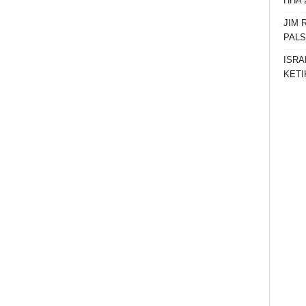
HHA 
JIM 
PAL
ISRA
KETI