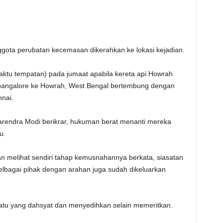
gota perubatan kecemasan dikerahkan ke lokasi kejadian.
waktu tempatan) pada jumaat apabila kereta api Howrah
i bangalore ke Howrah, West Bengal bertembung dengan
nai.
Narendra Modi berikrar, hukuman berat menanti mereka
u.
an melihat sendiri tahap kemusnahannya berkata, siasatan
pelbagai pihak dengan arahan juga sudah dikeluarkan
suatu yang dahsyat dan menyedihkan selain memeritkan.