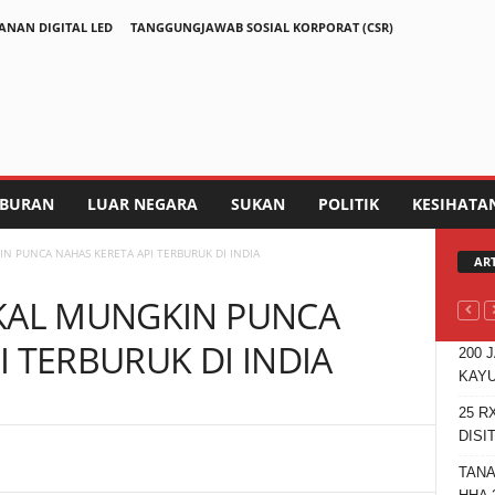
ANAN DIGITAL LED
TANGGUNGJAWAB SOSIAL KORPORAT (CSR)
IBURAN
LUAR NEGARA
SUKAN
POLITIK
KESIHATA
N PUNCA NAHAS KERETA API TERBURUK DI INDIA
AR
IKAL MUNGKIN PUNCA
I TERBURUK DI INDIA
200 
KAYU
25 R
DISI
Telegram
TANA