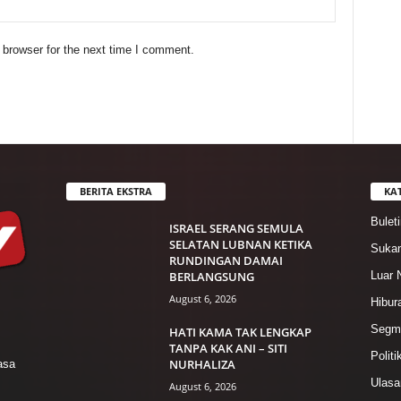
 browser for the next time I comment.
BERITA EKSTRA
KA
Bulet
ISRAEL SERANG SEMULA
SELATAN LUBNAN KETIKA
Suka
RUNDINGAN DAMAI
BERLANGSUNG
Luar 
August 6, 2026
Hibur
Segme
HATI KAMA TAK LENGKAP
TANPA KAK ANI – SITI
Politi
NURHALIZA
asa
Ulasa
August 6, 2026