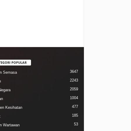
TEGORI POPULAR
3647
in Semasa
2243
n
2059
Negara
1004
an
477
n Kesihatan
185
k
53
n Wartawan