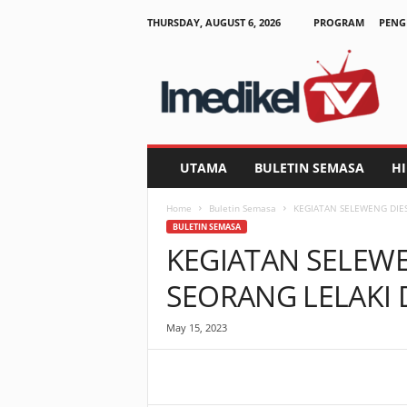
THURSDAY, AUGUST 6, 2026
PROGRAM
PENG
I
m
e
d
i
k
e
UTAMA
BULETIN SEMASA
H
l
T
Home
Buletin Semasa
KEGIATAN SELEWENG DIE
V
BULETIN SEMASA
KEGIATAN SELEW
SEORANG LELAKI 
May 15, 2023
Facebook
WhatsApp