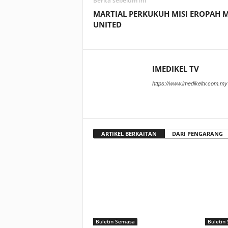
Berita sebelum ini
MARTIAL PERKUKUH MISI EROPAH 
UNITED
IMEDIKEL TV
https://www.imedikeltv.com.my
ARTIKEL BERKAITAN
DARI PENGARANG
Buletin Semasa
Buletin