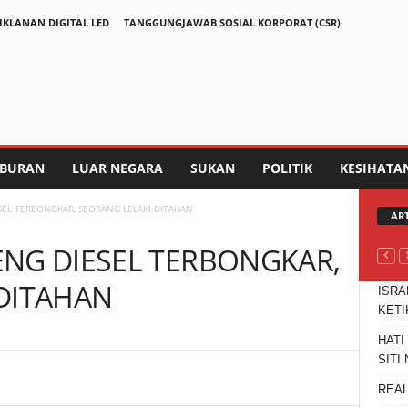
IKLANAN DIGITAL LED
TANGGUNGJAWAB SOSIAL KORPORAT (CSR)
IBURAN
LUAR NEGARA
SUKAN
POLITIK
KESIHATA
SEL TERBONGKAR, SEORANG LELAKI DITAHAN
AR
ENG DIESEL TERBONGKAR,
DITAHAN
ISRA
KETI
HATI
SITI
Telegram
REAL