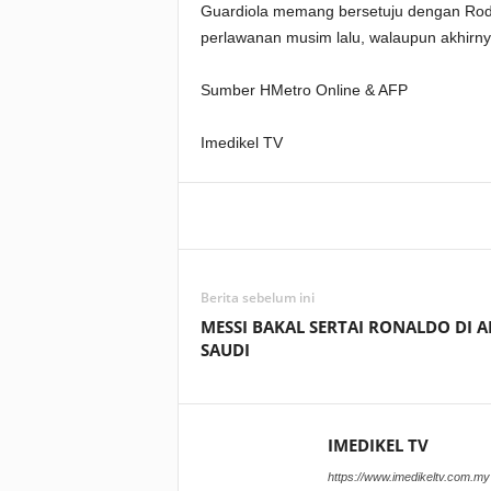
Guardiola memang bersetuju dengan Rod
perlawanan musim lalu, walaupun akhirnya
Sumber HMetro Online & AFP
Imedikel TV
Facebook
WhatsApp
Berita sebelum ini
MESSI BAKAL SERTAI RONALDO DI 
SAUDI
IMEDIKEL TV
https://www.imedikeltv.com.my