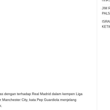
HHA 
JIM 
PAL
ISRA
KETI
s dengan terhadap Real Madrid dalam kempen Liga
r Manchester City, kata Pep Guardiola menjelang
k.