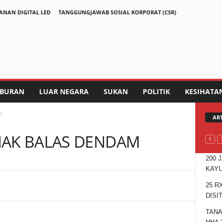
ANAN DIGITAL LED
TANGGUNGJAWAB SOSIAL KORPORAT (CSR)
IBURAN
LUAR NEGARA
SUKAN
POLITIK
KESIHATA
M
AR
NAK BALAS DENDAM
200 
KAYU
25 R
Telegram
DISI
TANA