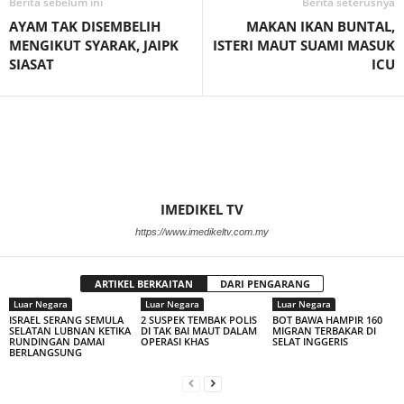
Berita sebelum ini
Berita seterusnya
AYAM TAK DISEMBELIH
MAKAN IKAN BUNTAL,
MENGIKUT SYARAK, JAIPK
ISTERI MAUT SUAMI MASUK
SIASAT
ICU
IMEDIKEL TV
https://www.imedikeltv.com.my
ARTIKEL BERKAITAN
DARI PENGARANG
Luar Negara
Luar Negara
Luar Negara
ISRAEL SERANG SEMULA
2 SUSPEK TEMBAK POLIS
BOT BAWA HAMPIR 160
SELATAN LUBNAN KETIKA
DI TAK BAI MAUT DALAM
MIGRAN TERBAKAR DI
RUNDINGAN DAMAI
OPERASI KHAS
SELAT INGGERIS
BERLANGSUNG