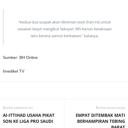
“Kedua-dua suspek akan diireman esok (hari ini) untuk
siasatan lanjut mengikut Seksyen 395 Kanun Keseksaan
iaitu kerana samun berkawan,” katanya.
Sumber: BH Online
Imedikel TV
Facebook
WhatsApp
Telegram
Berita sebelum ini
Berita seterusnya
Al-ITTIHAD USAHA PIKAT
EMPAT DITEMBAK MATI
SON KE LIGA PRO SAUDI
BERHAMPIRAN TEBING
BARAT