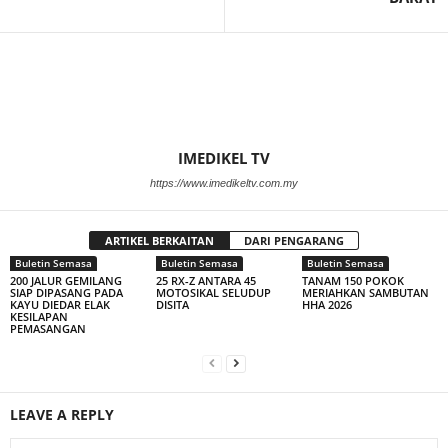
IMEDIKEL TV
https://www.imedikeltv.com.my
ARTIKEL BERKAITAN
DARI PENGARANG
Buletin Semasa
Buletin Semasa
Buletin Semasa
200 JALUR GEMILANG
25 RX-Z ANTARA 45
TANAM 150 POKOK
SIAP DIPASANG PADA
MOTOSIKAL SELUDUP
MERIAHKAN SAMBUTAN
KAYU DIEDAR ELAK
DISITA
HHA 2026
KESILAPAN
PEMASANGAN
LEAVE A REPLY