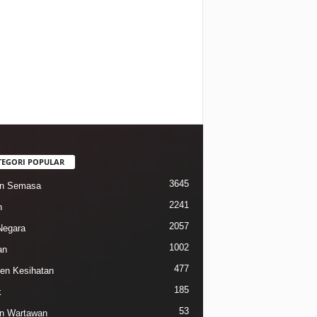
TEGORI POPULAR
3645
in Semasa
2241
n
2057
Negara
1002
an
477
n Kesihatan
185
k
53
n Wartawan