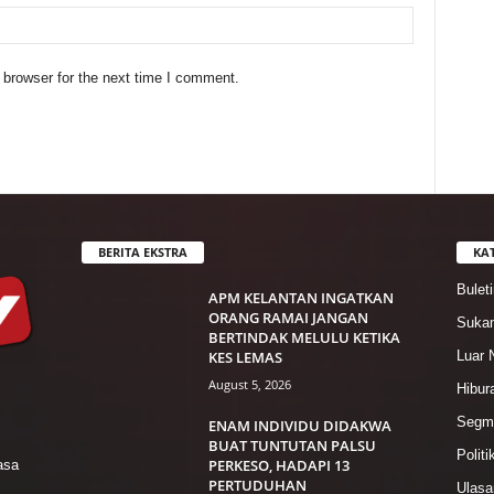
 browser for the next time I comment.
BERITA EKSTRA
KA
Bulet
APM KELANTAN INGATKAN
ORANG RAMAI JANGAN
Suka
BERTINDAK MELULU KETIKA
KES LEMAS
Luar 
August 5, 2026
Hibur
Segme
ENAM INDIVIDU DIDAKWA
BUAT TUNTUTAN PALSU
Politi
PERKESO, HADAPI 13
asa
PERTUDUHAN
Ulasa