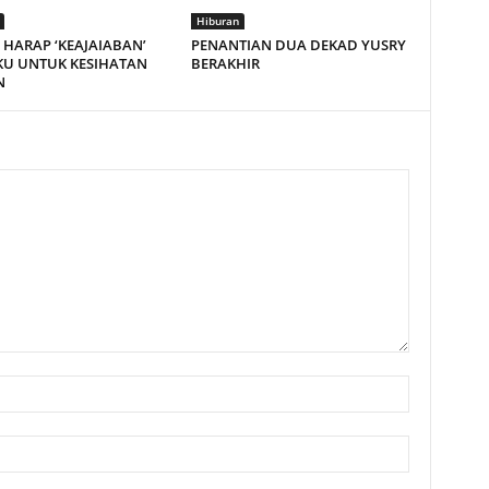
Hiburan
HARAP ‘KEAJAIABAN’
PENANTIAN DUA DEKAD YUSRY
KU UNTUK KESIHATAN
BERAKHIR
N