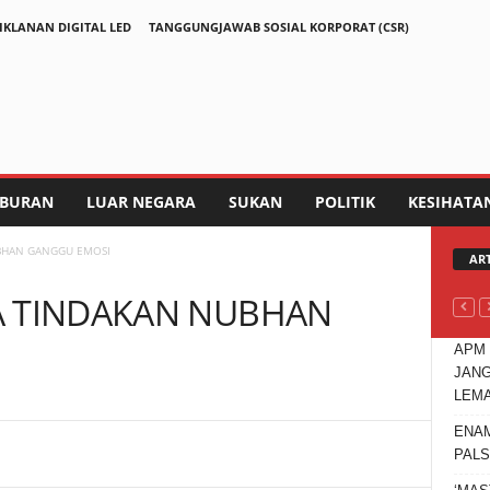
IKLANAN DIGITAL LED
TANGGUNGJAWAB SOSIAL KORPORAT (CSR)
IBURAN
LUAR NEGARA
SUKAN
POLITIK
KESIHATA
BHAN GANGGU EMOSI
AR
A TINDAKAN NUBHAN
APM 
JANG
LEM
ENAM
Telegram
PALS