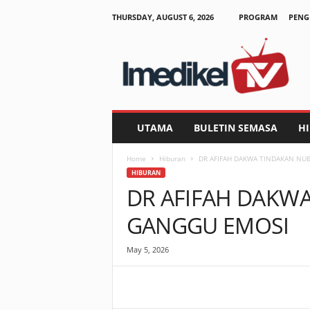
THURSDAY, AUGUST 6, 2026
PROGRAM
PENG
I
m
e
d
i
k
e
UTAMA
BULETIN SEMASA
H
l
T
Home
Hiburan
DR AFIFAH DAKWA TINDAKAN NU
V
HIBURAN
DR AFIFAH DAKW
GANGGU EMOSI
May 5, 2026
Facebook
WhatsApp