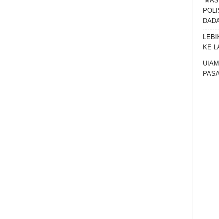
‘MAS
POLI
DADA
LEBI
KE L
UIAM
PAS