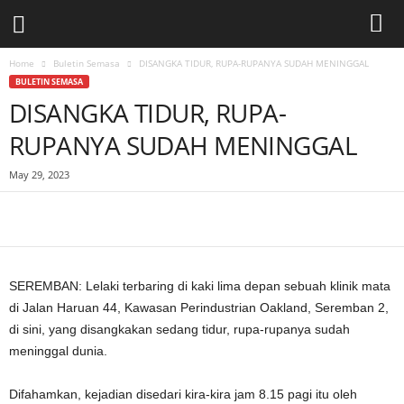
Home
Buletin Semasa
DISANGKA TIDUR, RUPA-RUPANYA SUDAH MENINGGAL
BULETIN SEMASA
DISANGKA TIDUR, RUPA-
RUPANYA SUDAH MENINGGAL
May 29, 2023
Facebook
WhatsApp
Telegram
SEREMBAN: Lelaki terbaring di kaki lima depan sebuah klinik mata
di Jalan Haruan 44, Kawasan Perindustrian Oakland, Seremban 2,
di sini, yang disangkakan sedang tidur, rupa-rupanya sudah
meninggal dunia.
Difahamkan, kejadian disedari kira-kira jam 8.15 pagi itu oleh