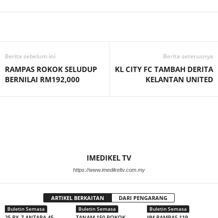
Facebook
WhatsApp
Telegram
Berita sebelum ini
Berita seterusnya
RAMPAS ROKOK SELUDUP
KL CITY FC TAMBAH DERITA
BERNILAI RM192,000
KELANTAN UNITED
IMEDIKEL TV
https://www.imedikeltv.com.my
ARTIKEL BERKAITAN
DARI PENGARANG
Buletin Semasa
Buletin Semasa
Buletin Semasa
25 RX-Z ANTARA 45
TANAM 150 POKOK
JIM RAMPAS 119