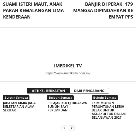
SUAMI ISTERI MAUT, ANAK
BANJIR DI PERAK, 179
PARAH KEMALANGAN LIMA
MANGSA DIPINDAHKAN KE
KENDERAAN
EMPAT PPS
IMEDIKEL TV
https://www.imedikeltv.com.my
ARTIKEL BERKAITAN
DARI PENGARANG
Buletin Semasa
Buletin Semasa
Buletin Semasa
JABATAN KIMIA JAGA
PELAJAR KOLEJ DIDAKWA
LKIM MOHON
KELESTARIAN ALAM
BUNUH BAYI
PERUNTUKAN LEBIH
SEKITAR
PEREMPUAN
BESAR UNTUK
AKUAKULTUR DALAM
BELANJAWAN 2027