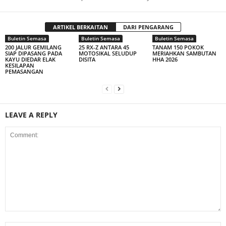
ARTIKEL BERKAITAN
DARI PENGARANG
Buletin Semasa
Buletin Semasa
Buletin Semasa
200 JALUR GEMILANG
25 RX-Z ANTARA 45
TANAM 150 POKOK
SIAP DIPASANG PADA
MOTOSIKAL SELUDUP
MERIAHKAN SAMBUTAN
KAYU DIEDAR ELAK
DISITA
HHA 2026
KESILAPAN
PEMASANGAN
LEAVE A REPLY