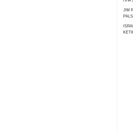
HHA 
JIM 
PAL
ISRA
KETI