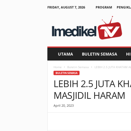
FRIDAY, AUGUST 7, 2026
PROGRAM
PENGIKL
I
m
e
d
i
k
e
UTAMA
BULETIN SEMASA
H
l
T
Home
Buletin Semasa
LEBIH 2.5 JUTA KHATAM A
V
BULETIN SEMASA
LEBIH 2.5 JUTA K
MASJIDIL HARAM
April 20, 2023
Facebook
WhatsApp