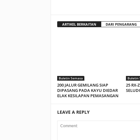
ARTIKEL BERKAITAN
DARI PENGARANG
Buletin Semasa
Buletin
200 JALUR GEMILANG SIAP
25 RX-
DIPASANG PADA KAYU DIEDAR
SELUDU
ELAK KESILAPAN PEMASANGAN
LEAVE A REPLY