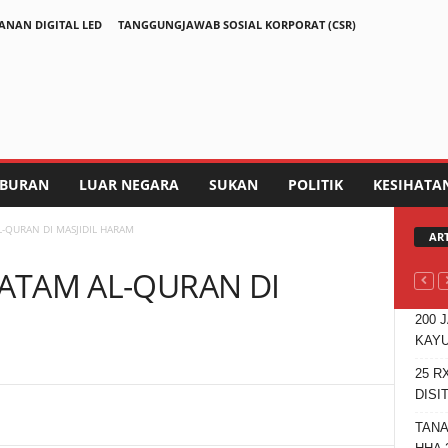
ANAN DIGITAL LED
TANGGUNGJAWAB SOSIAL KORPORAT (CSR)
IBURAN
LUAR NEGARA
SUKAN
POLITIK
KESIHATA
L-QURAN DI MASJIDIL HARAM
AR
HATAM AL-QURAN DI
200 
KAYU
25 R
DISI
Telegram
TANA