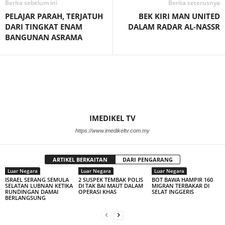
Berita sebelum ini
Berita seterusnya
PELAJAR PARAH, TERJATUH
BEK KIRI MAN UNITED
DARI TINGKAT ENAM
DALAM RADAR AL-NASSR
BANGUNAN ASRAMA
IMEDIKEL TV
https://www.imedikeltv.com.my
ARTIKEL BERKAITAN
DARI PENGARANG
Luar Negara
Luar Negara
Luar Negara
ISRAEL SERANG SEMULA
2 SUSPEK TEMBAK POLIS
BOT BAWA HAMPIR 160
SELATAN LUBNAN KETIKA
DI TAK BAI MAUT DALAM
MIGRAN TERBAKAR DI
RUNDINGAN DAMAI
OPERASI KHAS
SELAT INGGERIS
BERLANGSUNG