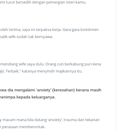
i turut bersedih dengan pemergian isteri kamu.
 boleh terima, saya ini terpaksa kerja. Gara-gara komitmen
 balik wife sudah tak bernyawa.
ga mendiang wife saya dulu. Orang cuti berkabung pun kena
aji). Terbaik,” katanya menyindir majikannya itu.
wa dia mengalami ‘anxiety’ (keresahan) kerana masih
menimpa kepada keluarganya.
 macam mana bila datang ‘anxiety’, trauma dan tekanan
n perasaan memberontak.