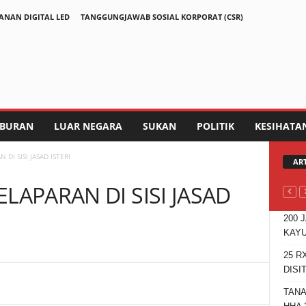
ANAN DIGITAL LED
TANGGUNGJAWAB SOSIAL KORPORAT (CSR)
IBURAN
LUAR NEGARA
SUKAN
POLITIK
KESIHATA
DI SISI JASAD ISTERI
AR
LAPARAN DI SISI JASAD
200 
KAYU
25 R
DISI
Telegram
TANA