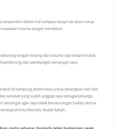
 terpendam dalam hati terlepas tetapi tak akan cukup
am keadaan trauma sangat mendalam.
sekarang tengah kosong dan trauma saja tetapi terubat
adi pendorong dan pembangkit semangat saya.
berehat di kampung ambil masa untuk tenangkan hati dan
 dan sahabat yang sudah anggap saya sebagai keluarga
ri semangat agar saya tidak berseorangan hadap semua
 menetap di Kota Marudu, Kudat Sabah.
n cerita sebenar daripada lelaki berkenaan sejak