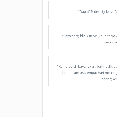
“(Dapat) Paternity leave 
“Saya pergi klinik (8 Mei) pun ter
kemudian
“Kamu boleh bayangkan, balik-balik dar
lahir dalam usia empat hari menan
baring ke