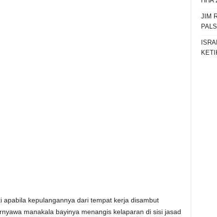
HHA 
JIM 
PAL
ISRA
KETI
 apabila kepulangannya dari tempat kerja disambut
ernyawa manakala bayinya menangis kelaparan di sisi jasad